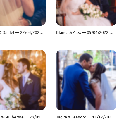
Mirella & Daniel — 22/04/2022 — Sítio São Jorge
Bianca & Alex — 09/04/2022 — A Casa Eventos
Eduarda & Guilherme — 29/01/2022 — Espaço Vista Verde
Jacira & Leandro — 11/12/2021 — Fazenda Bella Vista