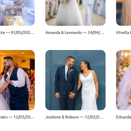
Patrícia & Laerte — 01/05/2022 — Chácara São Jorge
Amanda & Leonardo — 24/04/2022 — Chácara São Jorge
Jennifer & Renato — 12/03/2022
Josilene & Robson — 12/02/2022 — Casa Gaya Eventos