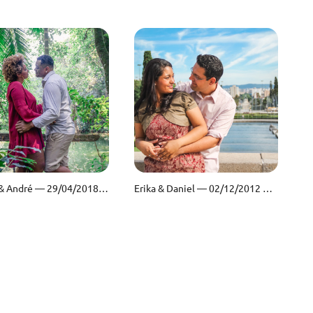
Juliana & André — 29/04/2018 — Burle Marx — São Paulo/SP
Erika & Daniel — 02/12/2012 — Museu do Ipiranga — São Paulo/SP