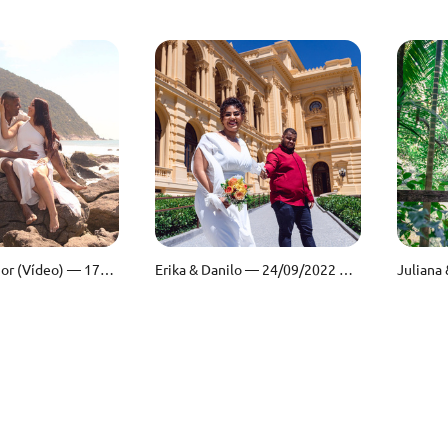
Pamela & Júnior (Vídeo) — 17/11/2024 — Iporanga — Guarujá/SP
Erika & Danilo — 24/09/2022 — Museu do Ipiranga — São Paulo/SP