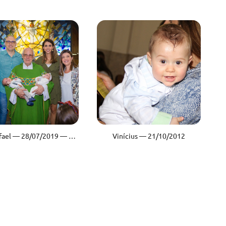
Liz & Rafael — 28/07/2019 — Capela São Judas — São Paulo/SP
Vinícius — 21/10/2012